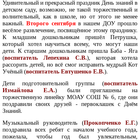
Удивительный и прекрасный праздник День знаний в
детском саду, возможно, не такой торжественный и
волнительный, как в школе, но от этого не менее
важный.
Второго сентября
в нашем ДОУ прошло
весёлое развлечение, посвящённое этому празднику.
К младшим дошкольникам пришёл Петрушка,
который хотел научиться всему, что могут наши
дети. К старшим дошкольникам пришла Баба - Яга
(
воспитатель Лепехина С.В.
), которая хотела
рассорить детей, но всё смог исправить мудрый Кот
Учёный (
воспитатель Евтушенко Е.В.
).
Дети подготовительной группы (
воспитатель
Измайлова Е.А.
) были приглашены на
торжественную линейку МОАУ СОШ № 6, где они
поздравили своих друзей - первоклашек с Днём
Знаний.
Музыкальный руководитель (
Прокопченко Е.Г.
)
поздравила всех ребят с началом учебного года,
пожелала, чтобы год был увлекательным,