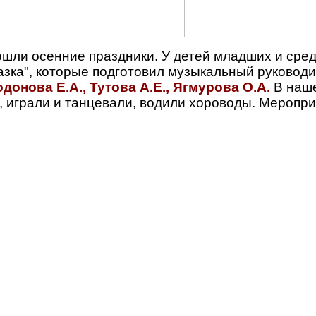
ошли осенние праздники. У детей младших и средн
азка", которые подготовил музыкальный руковод
донова Е.А., Тутова А.Е., Ягмурова О.А.
В наш
 играли и танцевали, водили хороводы. Меропри