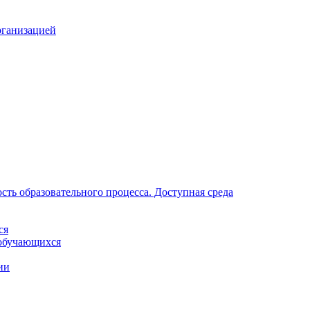
рганизацией
ть образовательного процесса. Доступная среда
ся
обучающихся
ии