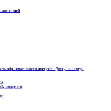
рганизацией
ть образовательного процесса. Доступная среда
ся
обучающихся
ии