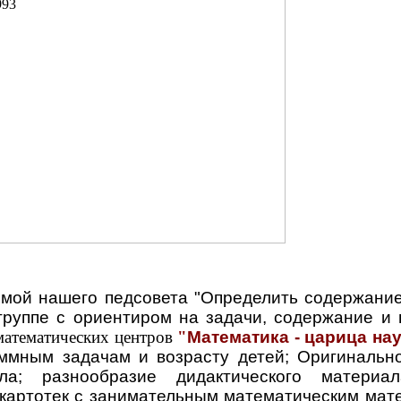
емой нашего педсовета "Определить содержани
 группе с ориентиром на задачи, содержание 
математических центров
"
Математика - царица нау
ммным задачам и возрасту детей; Оригинальн
ала; разнообразие дидактического матери
 картотек с занимательным математическим матер