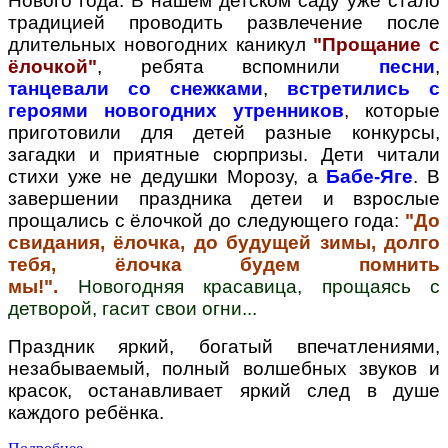
Нового года. В нашем детском саду уже стало
традицией проводить развлечение после
длительных новогодних каникул
"Прощание с
ёлочкой"
, ребята вспомнили
песни
,
танцевали со снежками
,
встретились с
героями новогодних утреннико
в
, которые
приготовили для детей разные конкурсы,
загадки и приятные сюрпризы. Дети читали
стихи уже не дедушки Морозу, а
Бабе-Яге
. В
завершении праздника детеи и взрослые
прощались с ёлочкой до следующего года:
"До
свидания, ёлочка, до будущей зимы, долго
тебя, ёлочка будем помнить
мы!".
Новогодняя красавица, прощаясь с
детворой, гасит свои огни...
Праздник яркий, богатый впечатлениями,
незабываемый, полный волшебных звуков и
красок, останавливает яркий след в душе
каждого ребёнка.