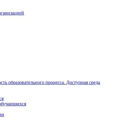
рганизацией
ть образовательного процесса. Доступная среда
ся
обучающихся
ии