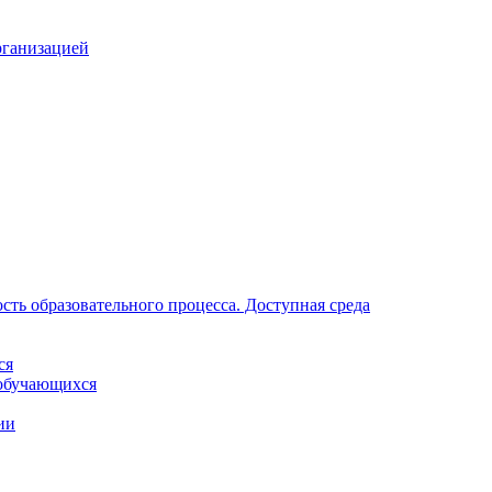
рганизацией
ть образовательного процесса. Доступная среда
ся
обучающихся
ии