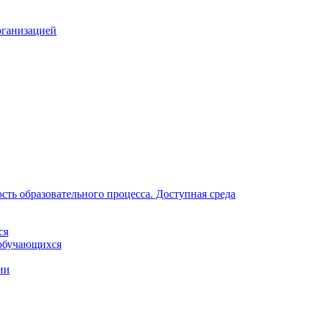
рганизацией
ть образовательного процесса. Доступная среда
ся
обучающихся
ии