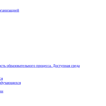
рганизацией
ть образовательного процесса. Доступная среда
ся
обучающихся
ии