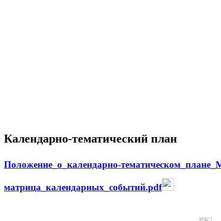
Календарно-тематический план
Положение_о_календарно-тематическом_плане_
матрица_календарных_событий.pdf