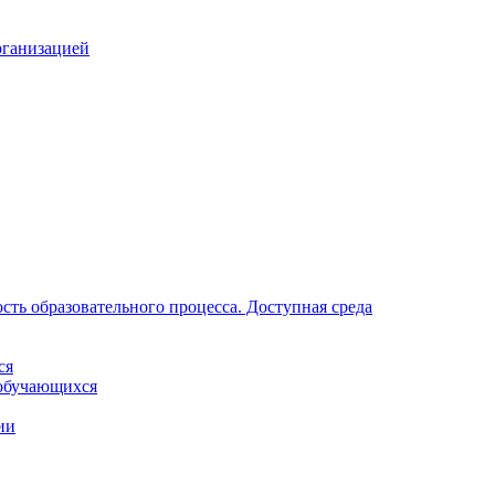
рганизацией
ть образовательного процесса. Доступная среда
ся
обучающихся
ии