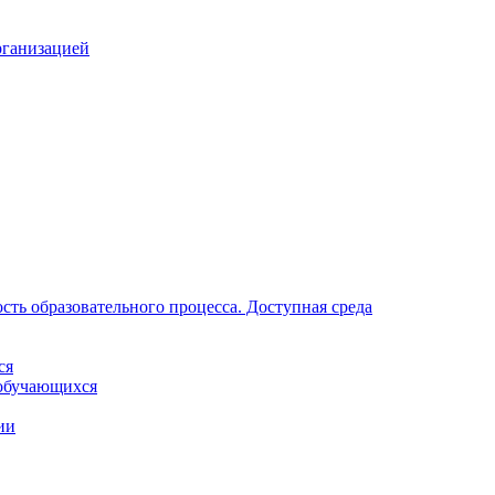
рганизацией
ть образовательного процесса. Доступная среда
ся
обучающихся
ии