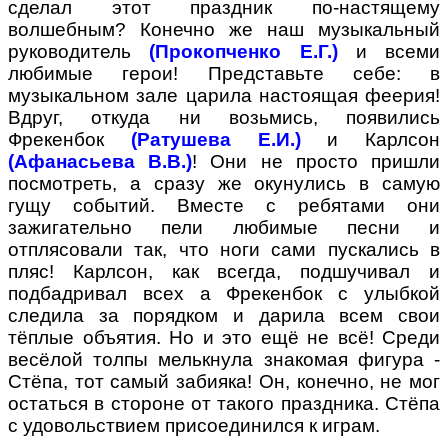
сделал этот праздник по-настящему
волшебным? Конечно же наш музыкальный
руководитель
(Прокопченко Е.Г.)
и всеми
любимые герои! Представьте себе: в
музыкальном зале царила настоящая феерия!
Вдруг, откуда ни возьмись, появились
Фрекенбок
(Ратушева Е.И.)
и Карлсон
(Афанасьева В.В.)
! Они не просто пришли
посмотреть, а сразу же окунулись в самую
гущу событий. Вместе с ребятами они
зажигательно пели любимые песни и
отплясовали так, что ноги сами пускались в
пляс! Карлсон, как всегда, подшучивал и
подбадривал всех а Фрекенбок с улыбкой
следила за порядком и дарила всем свои
тёплые объятия. Но и это ещё не всё! Среди
весёлой толпы мелькнула знакомая фигура -
Стёпа, тот самый забияка! Он, конечно, не мог
остаться в стороне от такого праздника. Стёпа
с удовольствием присоединился к играм.