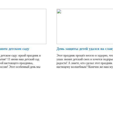
ашем детском саду
День защиты детей удался на слав
детском саду: яркий праздник и
Этот праздник прошёл весело и задорно, что
ытия! 11 июня наш детский сад
ушах звенит детский смех и хочется подпры
ой настоящего праздника,
радости! А знаете, кто сделал этот праздник
оссии! Этот особенный день мы
настящему волшебным? Конечно же наш муз