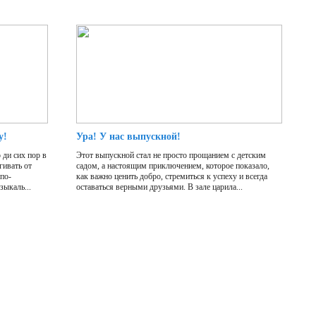
у!
Ура! У нас выпускной!
 ди сих пор в
Этот выпускной стал не просто прощанием с детским
гивать от
садом, а настоящим приключением, которое показало,
 по-
как важно ценить добро, стремиться к успеху и всегда
ыкаль...
оставаться верными друзьями. В зале царила...