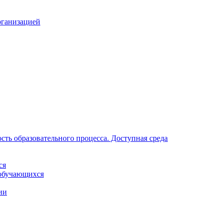
рганизацией
ть образовательного процесса. Доступная среда
ся
обучающихся
ии