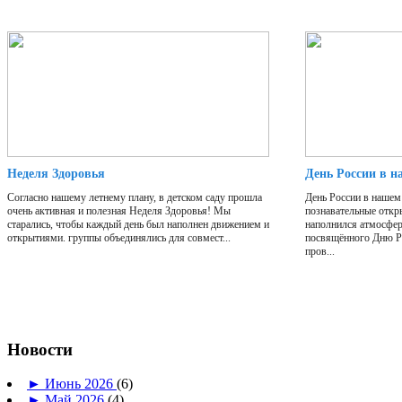
Неделя Здоровья
День России в н
Согласно нашему летнему плану, в детском саду прошла
День России в нашем 
очень активная и полезная Неделя Здоровья! Мы
познавательные откр
старались, чтобы каждый день был наполнен движением и
наполнился атмосфер
открытиями. группы объединялись для совмест...
посвящённого Дню Р
пров...
Новости
►
Июнь 2026
(6)
►
Май 2026
(4)