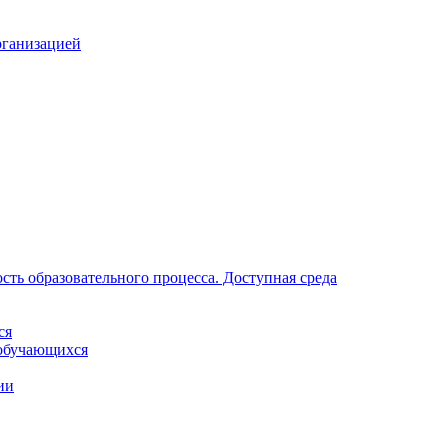
рганизацией
ть образовательного процесса. Доступная среда
ся
обучающихся
ии